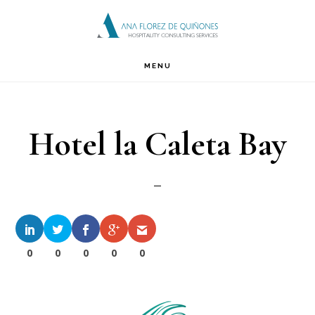
Saltar
Saltar
Saltar
a
al
al
la
contenido
pie
MENU
navegación
de
principal
página
Hotel la Caleta Bay
0
0
0
0
0